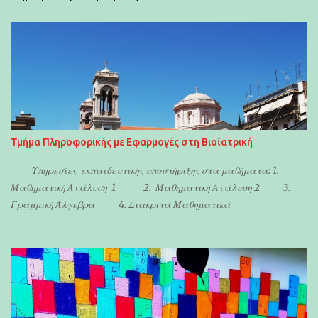
α
Τμήμα Πληροφορικής με Εφαρμογές στη Βιοϊατρική
Υπηρεσίες εκπαιδευτικής υποστήριξης στα μαθήματα: 1.
Μαθηματική Ανάλυση 1 2. Μαθηματική Ανάλυση 2 3.
Γραμμική Άλγεβρα 4. Διακριτά Μαθηματικά