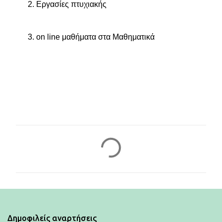
2.
Εργασίες πτυχιακής
3. on line μαθήματα στα Μαθηματικά
Σ
χ
ό
λ
ι
Δημοφιλείς αναρτήσεις