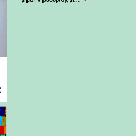
Τμήμα Πληροφορικής με Εφαρμογές στη Βιοϊατρική