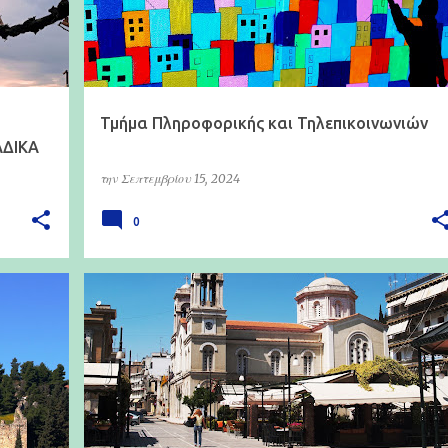
Τμήμα Πληροφορικής και Τηλεπικοινωνιών
ΔΙΚΑ
την
Σεπτεμβρίου 15, 2024
0
ΤΜΉΜΑ ΠΛΗΡΟΦΟΡΙΚΉΣ ΜΕ ΕΦΑΡΜΟΓΈΣ ΣΤΗ ΒΙΟΪΑΤΡΙΚΉ