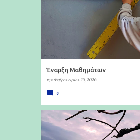
τ
ή
σ
ε
ι
ς
Έναρξη Μαθημάτων
την
Φεβρουαρίου 15, 2026
0