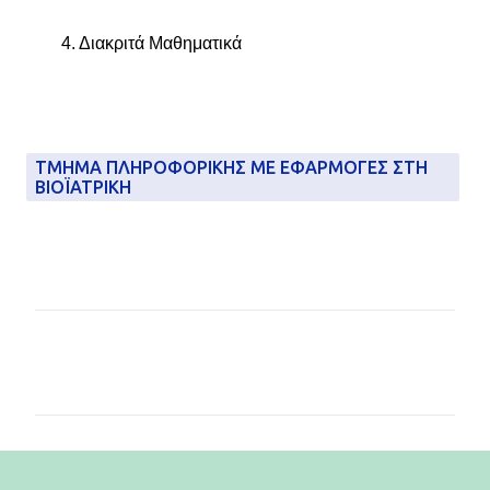
4. Διακριτά Μαθηματικά
ΤΜΉΜΑ ΠΛΗΡΟΦΟΡΙΚΉΣ ΜΕ ΕΦΑΡΜΟΓΈΣ ΣΤΗ
ΒΙΟΪΑΤΡΙΚΉ
Σ
χ
ό
λ